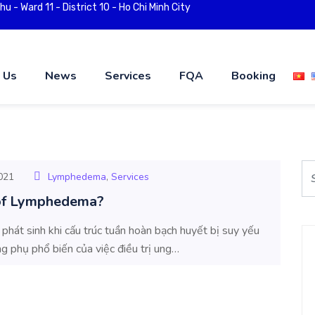
 - Ward 11 - District 10 - Ho Chi Minh City
 Us
News
Services
FQA
Booking
021
Lymphedema
,
Services
of Lymphedema?
 phát sinh khi cấu trúc tuần hoàn bạch huyết bị suy yếu
g phụ phổ biến của việc điều trị ung…