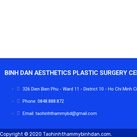
BINH DAN AESTHETICS PLASTIC SURGERY C
326 Dien Bien Phu - Ward 11 - District 10 - Ho Chi Minh C
Phone: 0848.888.872
Email: taohinhthammybd@gmail.com
Copyright © 2020 Taohinhthammybinhdan.com.